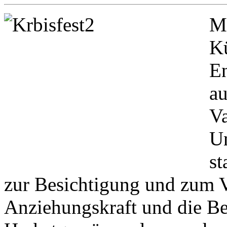
Me
Kü
En
au
Va
Un
st
zur Besichtigung und zum V
Anziehungskraft und die B