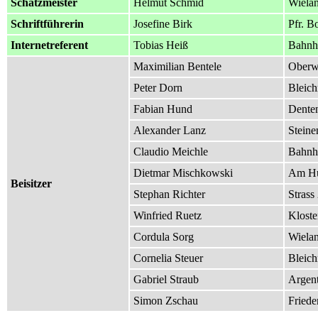
Schatzmeister
Helmut Schmid
Wielan
Schriftführerin
Josefine Birk
Pfr. B
Internetreferent
Tobias Heiß
Bahnho
Maximilian Bentele
Oberwo
Peter Dorn
Bleich
Fabian Hund
Denten
Alexander Lanz
Steine
Claudio Meichle
Bahnho
Dietmar Mischkowski
Am Hu
Beisitzer
Stephan Richter
Strass
Winfried Ruetz
Kloster
Cordula Sorg
Wielan
Cornelia Steuer
Bleich
Gabriel Straub
Argent
Simon Zschau
Friede